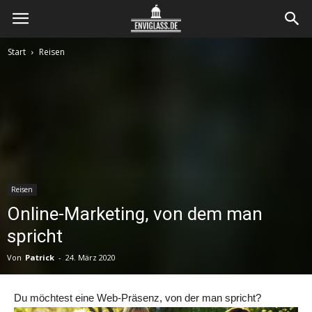
Envi
Start
Reisen
Glass
Reisen
Online-Marketing, von dem man
spricht
Von
Patrick
-
24. März 2020
Du möchtest eine Web-Präsenz, von der man spricht?