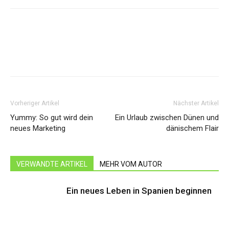
Facebook
Twitter
Linkedin
Vorheriger Artikel
Nächster Artikel
Yummy: So gut wird dein
Ein Urlaub zwischen Dünen und
neues Marketing
dänischem Flair
VERWANDTE ARTIKEL
MEHR VOM AUTOR
Ein neues Leben in Spanien beginnen