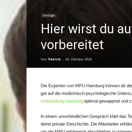
Sonstiges
Hier wirst du a
vorbereitet
Von
Patrick
-
26. Oktober 2020
Die Experten von MPU Hamburg können dir die 
gut auf die medizinisch-psychologische Untersu
vorbereitung hamburg
optimal gewappnet und zu
In einem unverbindlichen Gespräch klärt das
deine private Geschichte. Die Mitarbeiter erkläre
um die MPU erfolgreich abschließen zu können