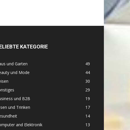
ELIEBTE KATEGORIE
aus und Garten
49
eauty und Mode
44
eisen
30
nstiges
29
usiness und B2B
19
sen und Trinken
17
esundheit
14
mputer and Elektronik
13