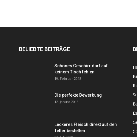
BELIEBTE BEITRÄGE
B
Schönes Geschirr darf auf
H
keinem Tisch fehlen
B
19. Februar 2018
R
So
Die perfekte Bewerbung
12. Januar 2018
B
Es
G
Leckeres Fleisch direkt auf den
Teller bestellen
Co