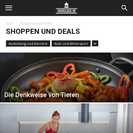
Envi
Start
Shoppen und Deals
SHOPPEN UND DEALS
Glass
Ausbildung und Karriere
Auto und Motorsport
Die Denkweise von Tieren