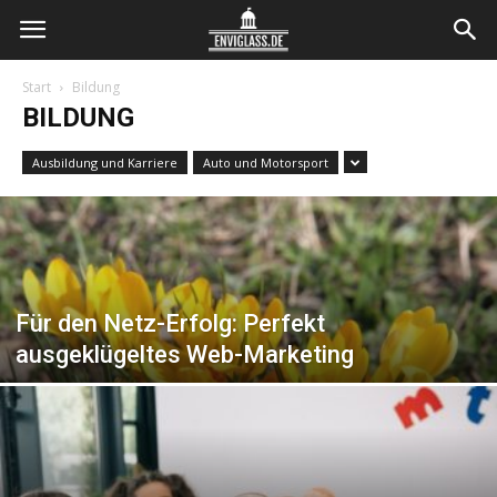
Envi
Start
Bildung
BILDUNG
Glass
Ausbildung und Karriere
Auto und Motorsport
Für den Netz-Erfolg: Perfekt
ausgeklügeltes Web-Marketing